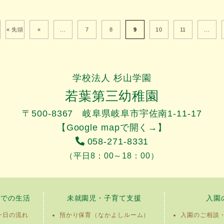
« 先頭
«
...
7
8
9
10
11
...
学校法人 杉山学園
若葉第三幼稚園
〒500-8367 岐阜県岐阜市宇佐南1-11-17
【Google mapで開く→】
058-271-8331
（平日8：00～18：00）
園での生活
未就園児・子育て支援
入園
一日の流れ
預かり保育（なかよしルーム）
入園のご相談