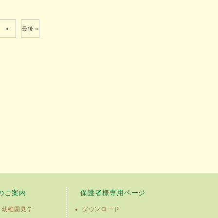
»
最後 »
のご案内
保護者様専用ページ
・幼稚園見学
ダウンロード