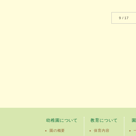
9 / 17
幼稚園について
教育について
園の概要
保育内容