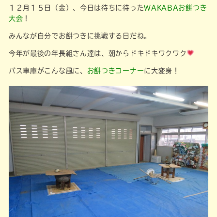
１２月１５日（金）、今日は待ちに待った
WAKABAお餅つき
大会
！
みんなが自分でお餅つきに挑戦する日だね。
今年が最後の年長組さん達は、朝からドキドキワクワク
バス車庫がこんな風に、
お餅つきコーナー
に大変身！