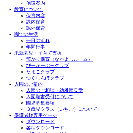
施設案内
教育について
保育内容
課内保育
課外保育
園での生活
一日の流れ
年間行事
未就園児・子育て支援
預かり保育（なかよしルーム）
ぴーかーぶークラブ
たまごクラブ
つくしんぼクラブ
入園のご案内
入園のご相談・幼稚園見学
入園願書受付について
園児募集要項
３歳児クラス（いちご）について
保護者様専用ページ
ダウンロード
各種ダウンロード