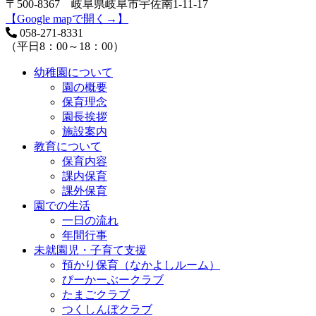
〒500-8367 岐阜県岐阜市宇佐南1-11-17
【Google mapで開く→】
058-271-8331
（平日8：00～18：00）
幼稚園について
園の概要
保育理念
園長挨拶
施設案内
教育について
保育内容
課内保育
課外保育
園での生活
一日の流れ
年間行事
未就園児・子育て支援
預かり保育（なかよしルーム）
ぴーかーぶークラブ
たまごクラブ
つくしんぼクラブ