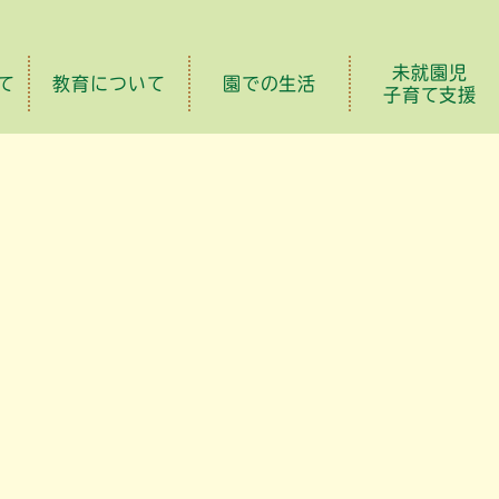
未就園児
て
教育について
園での生活
子育て支援