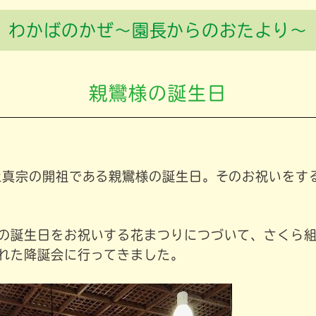
わかばのかぜ～園長からのおたより～
親鸞様の誕生日
土真宗の開祖である親鸞様の誕生日。そのお祝いをす
の誕生日をお祝いする花まつりにつづいて、さくら
れた降誕会に行ってきました。