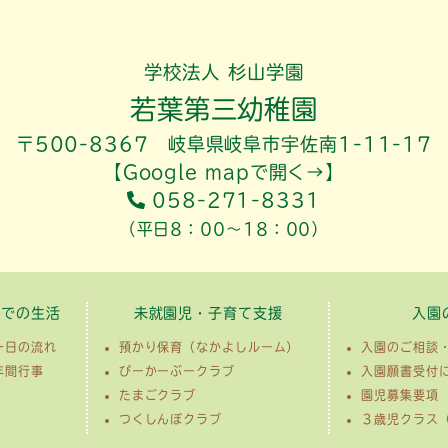
学校法人 杉山学園
若葉第三幼稚園
〒500-8367 岐阜県岐阜市宇佐南1-11-17
【Google mapで開く→】
058-271-8331
（平日8：00～18：00）
園での生活
未就園児・子育て支援
入園
一日の流れ
預かり保育（なかよしルーム）
入園のご相談
年間行事
ぴーかーぶークラブ
入園願書受付
たまごクラブ
園児募集要項
つくしんぼクラブ
３歳児クラス