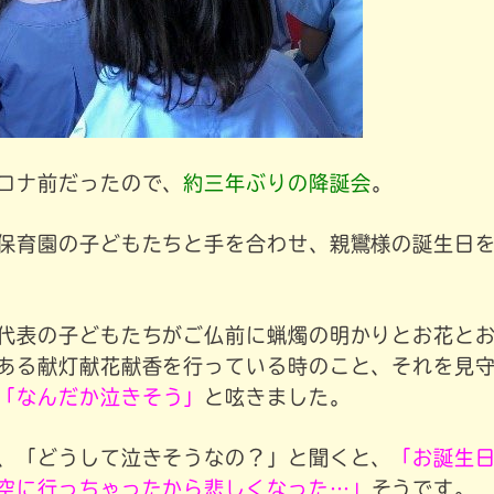
ロナ前だったので、
約三年ぶりの降誕会
。
保育園の子どもたちと手を合わせ、親鸞様の誕生日
代表の子どもたちがご仏前に蝋燭の明かりとお花と
ある献灯献花献香を行っている時のこと、それを見
「なんだか泣きそう」
と呟きました。
、「どうして泣きそうなの？」と聞くと、
「お誕生
空に行っちゃったから悲しくなった…」
そうです。