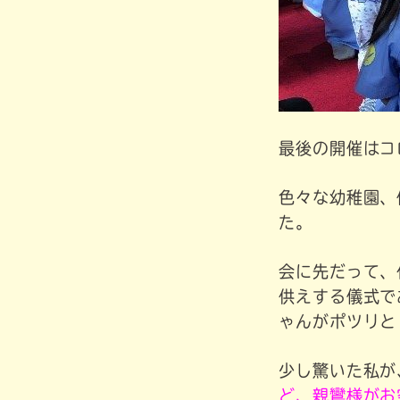
最後の開催はコ
色々な幼稚園、
た。
会に先だって、
供えする儀式で
ゃんがポツリと
少し驚いた私が
ど、親鸞様がお