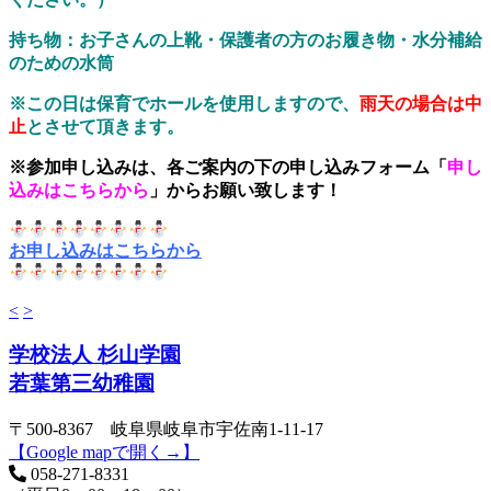
持ち物：お子さんの上靴・保護者の方のお履き物・水分補給
のための
水筒
※この日は保育でホールを使用しますので、
雨天の場合は中
止
とさせて頂きます。
※参加申し込みは、
各ご案内の下の申し込み
フォーム「
申し
込みはこちらから
」
からお願い致します！
お申し込みはこちらから
<
>
学校法人 杉山学園
若葉第三幼稚園
〒500-8367 岐阜県岐阜市宇佐南1-11-17
【Google mapで開く→】
058-271-8331