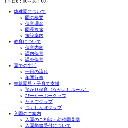
（平日8：00～18：00）
幼稚園について
園の概要
保育理念
園長挨拶
施設案内
教育について
保育内容
課内保育
課外保育
園での生活
一日の流れ
年間行事
未就園児・子育て支援
預かり保育（なかよしルーム）
ぴーかーぶークラブ
たまごクラブ
つくしんぼクラブ
入園のご案内
入園のご相談・幼稚園見学
入園願書受付について