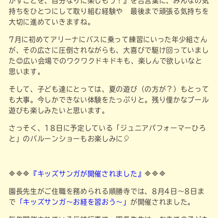
かすことを、自分なりに楽しもう！』を合言葉に、みんなの気
持ちをひとつにして取り組む経験や 最後まで頑張る気持ちを
大切に進めていきますね。
7月に初めてアリーナにバスに乗って練習にいった年少組さん
が、その広さに圧倒されながらも、大喜びで駆け回っていまし
た😊広い会場でのワクワクドキドキも、楽しんで欲しいなと
思います。
そして、子ども達にとっては、夏の遊び（の方が？）もとって
も大事。今しかできない体験をたっぷりと。残り僅かなプール
遊びも楽しみたいと思います。
さっそく、18日に予定している「ジュニアパフォーマーひろ
と」のバルーンショーもお楽しみに🎈
🔷🔷🔷
『キッズサンガが開催されました』
🔷🔷🔷
園長先生がご住職を務められる順勝寺では、8月4日～8日ま
で
「キッズサンガ～お経を習おう～」
が開催されました。