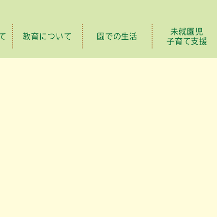
未就園児
て
教育について
園での生活
子育て支援