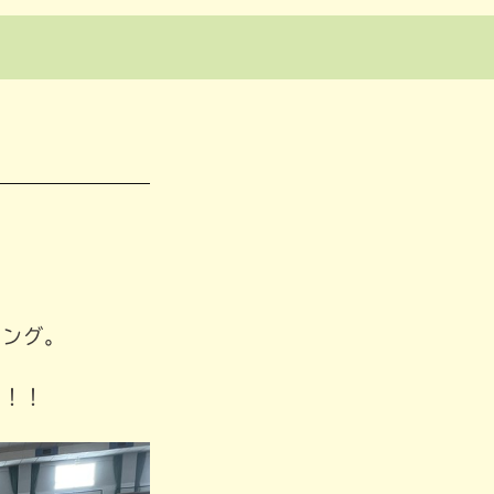
ミング。
う！！